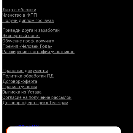
Проекты
Лицо с обложки
Членство в ФПП
Получи диплом гос. вуза
Приведи друга и заработай
Экспертный совет
Обучение проф. коучингу
Премия «Человек Года»
Расширение географии участников
Документы
Правовые документы
Политика обработки ПД
Договор-оферта
Правила участия
Выписка из Устава
Согласие на получение рассылок
Договор оферты рекл Телеграм
Контакты
info@fppro.ru
ФПП в МАХ
ФПП в ВКонтакте