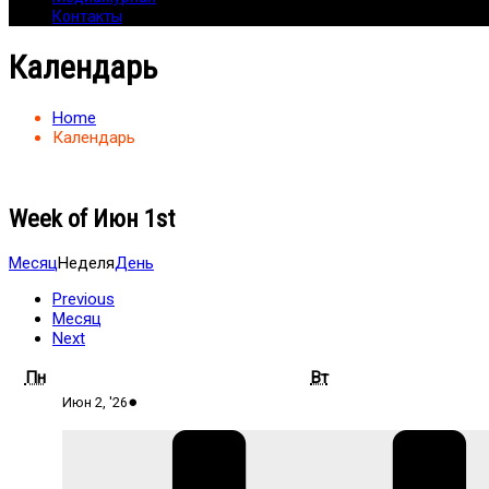
Контакты
Календарь
Home
Календарь
Week of Июн 1st
Месяц
Неделя
День
Previous
Месяц
Next
Понедельник
Вторник
Пн
Вт
02.06.2026
(1
●
Июн 2, '26
event)