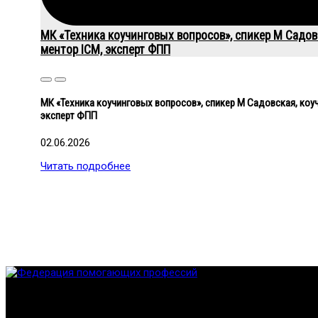
МК «Техника коучинговых вопросов», спикер М Садов
ментор ICM, эксперт ФПП
Close
Close
МК «Техника коучинговых вопросов», спикер М Садовская, коуч
эксперт ФПП
02.06.2026
Читать подробнее
Федерация создана с целью содействия развитию специалист