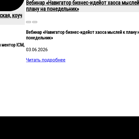
Вебинар «Навигатор бизнес-идейот хаоса мыслей
плану на понедельник»
ская, коуч
Close
Close
Вебинар «Навигатор бизнес-идейот хаоса мыслей к плану 
понедельник»
 ментор ICM,
03.06.2026
Читать подробнее
ов помогающих направлений, защите прав и интересов, консол