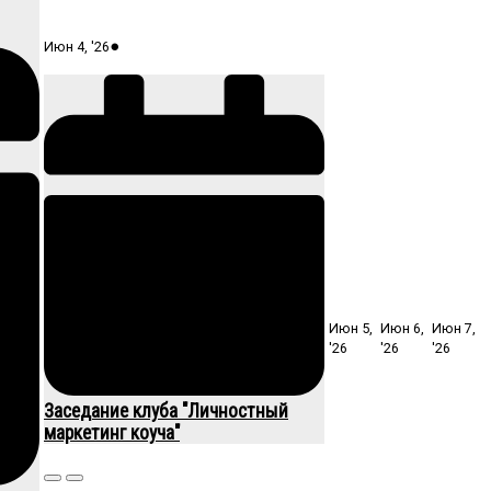
04.06.2026
(1
●
Июн 4, '26
event)
Июн 5,
Июн 6,
Июн 7,
05.06.2026
06.06.2026
07.06
'26
'26
'26
Заседание клуба "Личностный
маркетинг коуча"
Close
Close