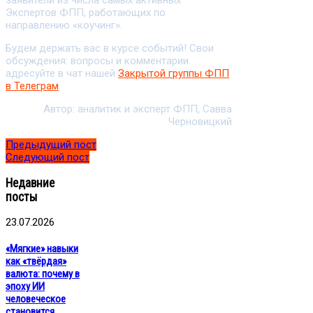
заявители из числа самых активных
Экспертов ФПП, работающих по
направлению «коучинг».
Будем держать вас в курсе событий! Свои
обсуждения: вопросы и комментарии
адресуйте в чат нашей
Закрытой группы ФПП
в Телеграм
.
Автор: аналитик и эксперт ФПП, Савва
Черновицкий
Предыдущий пост
Следующий пост
Недавние
посты
23.07.2026
«Мягкие» навыки
как «твёрдая»
валюта: почему в
эпоху ИИ
человеческое
становится