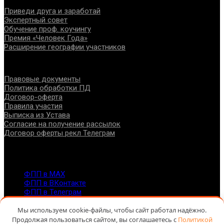
Приведи друга и заработай
Экспертный совет
Обучение проф. коучингу
Премия «Человек Года»
Расширение географии участников
Документы
Правовые документы
Политика обработки ПД
Договор-оферта
Правила участия
Выписка из Устава
Согласие на получение рассылок
Договор оферты рекл Телеграм
Контакты
info@fppro.ru
ФПП в МАХ
ФПП в ВКонтакте
ФПП в Телеграм
Москва, м.о. Арбат, пер. Романов,3
Мы используем cookie-файлы, чтобы сайт работал надёжно.
7-495-127-10-45
Продолжая пользоваться сайтом, вы соглашаетесь с
Политикой