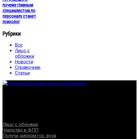
почему главным
специалистом по
персоналу станет
психолог
Рубрики
Все
Лицо с
обложки
Новости
Справочник
Статьи
Федерация создана с целью содействия развитию
специалистов помогающих направлений, защите прав и
интересов, консолидации отрасли.
Проекты
Лицо с обложки
Членство в ФПП
Получи диплом гос. вуза