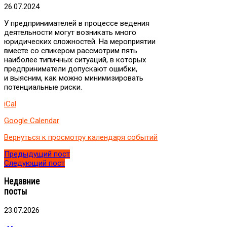
«Как
26.07.2024
минимизировать
У предпринимателей в процессе ведения
риски:
деятельности могут возникать много
топ-5
юридических сложностей. На мероприятии
юридических
вместе со спикером рассмотрим пять
проблем,
наиболее типичных ситуаций, в которых
с
предприниматели допускают ошибки,
которыми
и выясним, как можно минимизировать
сталкивается
потенциальные риски.
малый
и
iCal
средний
бизнес»
Google Calendar
Вернуться к просмотру календаря событий
Предыдущий пост
Следующий пост
Недавние
посты
23.07.2026