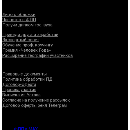
Проекты
Лицо с обложки
Членство в ФПП
Получи диплом гос. вуза
Приведи друга и заработай
Экспертный совет
Обучение проф. коучингу
Премия «Человек Года»
Расширение географии участников
Документы
Правовые документы
Политика обработки ПД
Договор-оферта
Правила участия
Выписка из Устава
Согласие на получение рассылок
Договор оферты рекл Телеграм
Контакты
info@fppro.ru
ФПП в МАХ