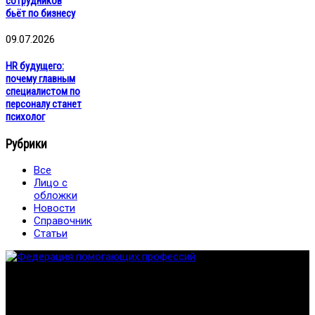
сотрудников
бьёт по бизнесу
09.07.2026
HR будущего:
почему главным
специалистом по
персоналу станет
психолог
Рубрики
Все
Лицо с
обложки
Новости
Справочник
Статьи
Федерация создана с целью содействия развитию
специалистов помогающих направлений, защите прав и
интересов, консолидации отрасли.