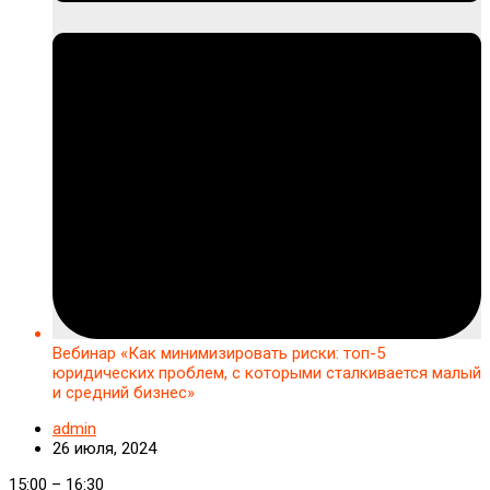
Вебинар «Как минимизировать риски: топ-5
юридических проблем, с которыми сталкивается малый
и средний бизнес»
admin
26 июля, 2024
Вебинар
15:00
–
16:30