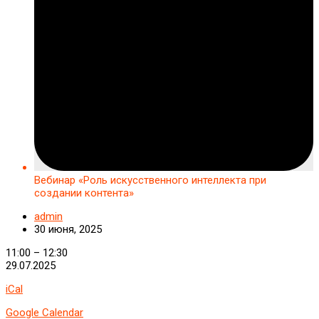
Вебинар «Роль искусственного интеллекта при
создании контента»
admin
30 июня, 2025
Вебинар
11:00
–
12:30
«Роль
29.07.2025
искусственного
iCal
интеллекта
при
Google Calendar
создании