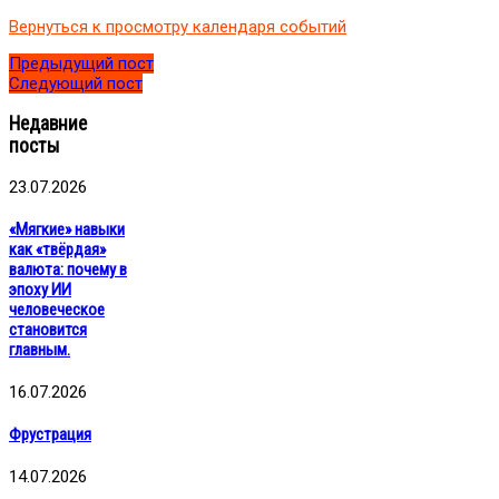
контента»
Вернуться к просмотру календаря событий
Предыдущий пост
Следующий пост
Недавние
посты
23.07.2026
«Мягкие» навыки
как «твёрдая»
валюта: почему в
эпоху ИИ
человеческое
становится
главным.
16.07.2026
Фрустрация
14.07.2026