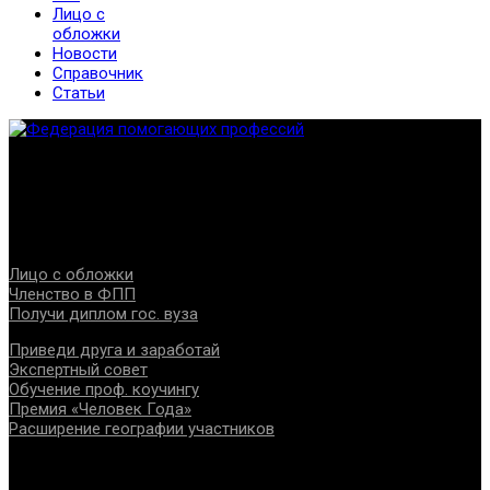
Лицо с
обложки
Новости
Справочник
Статьи
Федерация создана с целью содействия развитию
специалистов помогающих направлений, защите прав и
интересов, консолидации отрасли.
Проекты
Лицо с обложки
Членство в ФПП
Получи диплом гос. вуза
Приведи друга и заработай
Экспертный совет
Обучение проф. коучингу
Премия «Человек Года»
Расширение географии участников
Документы