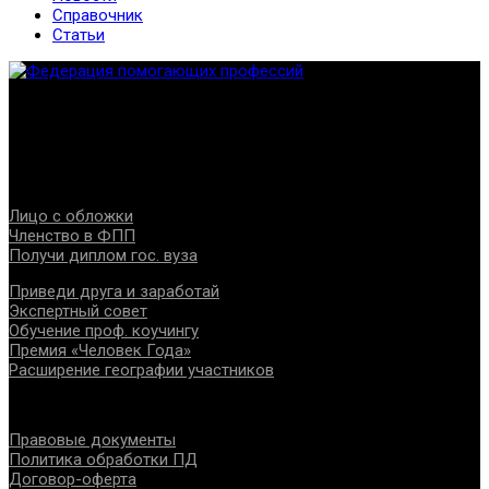
Справочник
Статьи
Федерация создана с целью содействия развитию
специалистов помогающих направлений, защите прав и
интересов, консолидации отрасли.
Проекты
Лицо с обложки
Членство в ФПП
Получи диплом гос. вуза
Приведи друга и заработай
Экспертный совет
Обучение проф. коучингу
Премия «Человек Года»
Расширение географии участников
Документы
Правовые документы
Политика обработки ПД
Договор-оферта