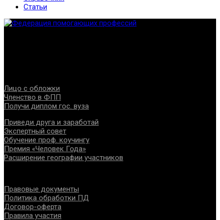
Статьи
Федерация создана с целью содействия развитию
специалистов помогающих направлений, защите прав и
интересов, консолидации отрасли.
Проекты
Лицо с обложки
Членство в ФПП
Получи диплом гос. вуза
Приведи друга и заработай
Экспертный совет
Обучение проф. коучингу
Премия «Человек Года»
Расширение географии участников
Документы
Правовые документы
Политика обработки ПД
Договор-оферта
Правила участия