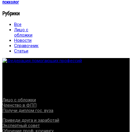
психолог
Рубрики
Все
Лицо с
обложки
Новости
Справочник
Статьи
Федерация создана с целью содействия развитию
специалистов помогающих направлений, защите прав и
интересов, консолидации отрасли.
Проекты
Лицо с обложки
Членство в ФПП
Получи диплом гос. вуза
Приведи друга и заработай
Экспертный совет
Обучение проф. коучингу