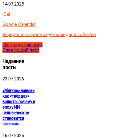
«НейроБизнес:
14.07.2025
Искусственный
iCal
интеллект
для
Google Calendar
роста
и
Вернуться к просмотру календаря событий
автоматизации».
Вебинар
Предыдущий пост
«Введение
Следующий пост
в
ИИ
Недавние
и
посты
его
бизнес-
23.07.2026
применение»
«Мягкие» навыки
как «твёрдая»
валюта: почему в
эпоху ИИ
человеческое
становится
главным.
16.07.2026