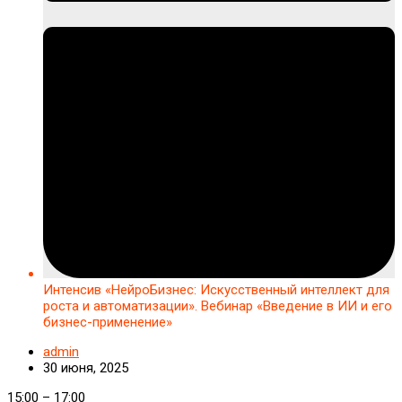
Интенсив «НейроБизнес: Искусственный интеллект для
роста и автоматизации». Вебинар «Введение в ИИ и его
бизнес-применение»
admin
30 июня, 2025
Интенсив
15:00
–
17:00