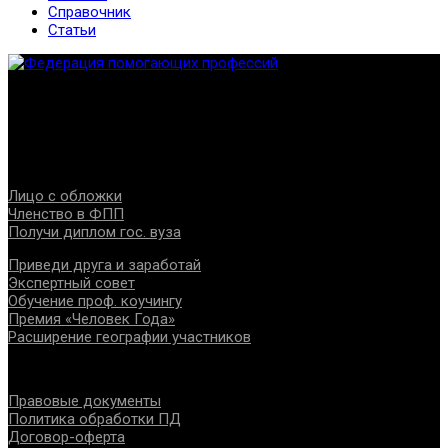
Справочник
Статьи
Федерация создана с целью содействия развитию
специалистов помогающих направлений, защите прав и
интересов, консолидации отрасли.
Проекты
Лицо с обложки
Членство в ФПП
Получи диплом гос. вуза
Приведи друга и заработай
Экспертный совет
Обучение проф. коучингу
Премия «Человек Года»
Расширение географии участников
Документы
Правовые документы
Политика обработки ПД
Договор-оферта