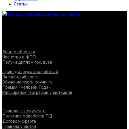
Статьи
Федерация создана с целью содействия развитию
специалистов помогающих направлений, защите прав и
интересов, консолидации отрасли.
Проекты
Лицо с обложки
Членство в ФПП
Получи диплом гос. вуза
Приведи друга и заработай
Экспертный совет
Обучение проф. коучингу
Премия «Человек Года»
Расширение географии участников
Документы
Правовые документы
Политика обработки ПД
Договор-оферта
Правила участия