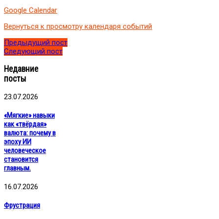
Ольги
Google Calendar
Вернуться к просмотру календаря событий
Предыдущий пост
Следующий пост
Недавние
посты
23.07.2026
«Мягкие» навыки
как «твёрдая»
валюта: почему в
эпоху ИИ
человеческое
становится
главным.
16.07.2026
Фрустрация