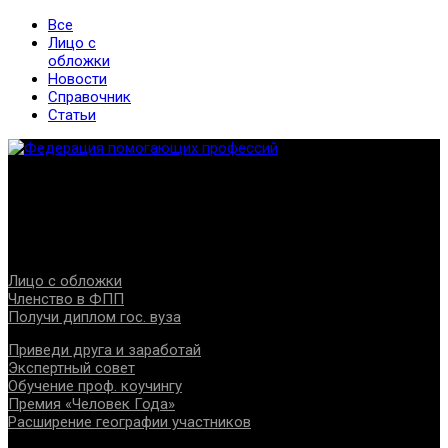
Все
Лицо с
обложки
Новости
Справочник
Статьи
Федерация создана с целью содействия развитию
специалистов помогающих направлений, защите прав и
интересов, консолидации отрасли.
Проекты
Лицо с обложки
Членство в ФПП
Получи диплом гос. вуза
Приведи друга и заработай
Экспертный совет
Обучение проф. коучингу
Премия «Человек Года»
Расширение географии участников