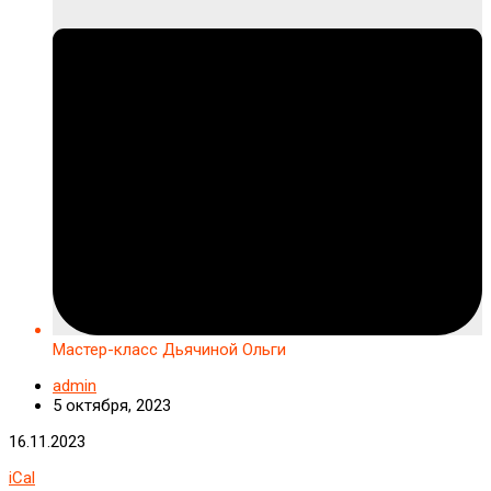
Мастер-класс Дьячиной Ольги
admin
5 октября, 2023
Мастер-
16.11.2023
класс
iCal
Дьячиной