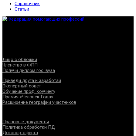
Справочник
Статьи
Федерация создана с целью содействия развитию
специалистов помогающих направлений, защите прав и
интересов, консолидации отрасли.
Проекты
Лицо с обложки
Членство в ФПП
Получи диплом гос. вуза
Приведи друга и заработай
Экспертный совет
Обучение проф. коучингу
Премия «Человек Года»
Расширение географии участников
Документы
Правовые документы
Политика обработки ПД
Договор-оферта