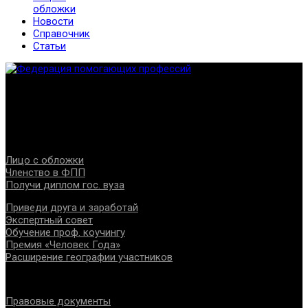
обложки
Новости
Справочник
Статьи
Федерация создана с целью содействия развитию
специалистов помогающих направлений, защите прав и
интересов, консолидации отрасли.
Проекты
Лицо с обложки
Членство в ФПП
Получи диплом гос. вуза
Приведи друга и заработай
Экспертный совет
Обучение проф. коучингу
Премия «Человек Года»
Расширение географии участников
Документы
Правовые документы