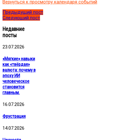
Вернуться к просмотру календаря событий
коуч-
ментор
Предыдущий пост
ICM,
Следующий пост
эксперт
ФПП
Недавние
посты
23.07.2026
«Мягкие» навыки
как «твёрдая»
валюта: почему в
эпоху ИИ
человеческое
становится
главным.
16.07.2026
Фрустрация
14.07.2026
Ценности