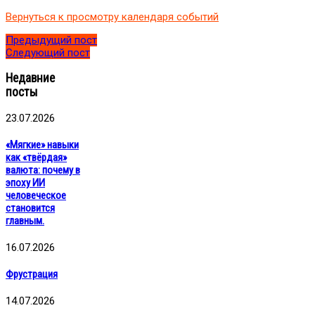
области
Вернуться к просмотру календаря событий
применения.
Галина
Предыдущий пост
Алексеева
Следующий пост
Недавние
посты
23.07.2026
«Мягкие» навыки
как «твёрдая»
валюта: почему в
эпоху ИИ
человеческое
становится
главным.
16.07.2026
Фрустрация
14.07.2026