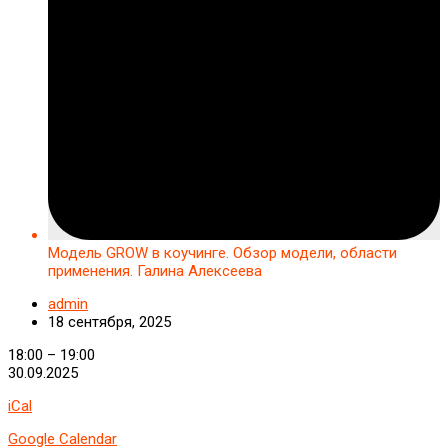
Модель GROW в коучинге. Обзор модели, области
применения. Галина Алексеева
admin
18 сентября, 2025
Модель
18:00
–
19:00
GROW
30.09.2025
в
iCal
коучинге.
Обзор
Google Calendar
модели,