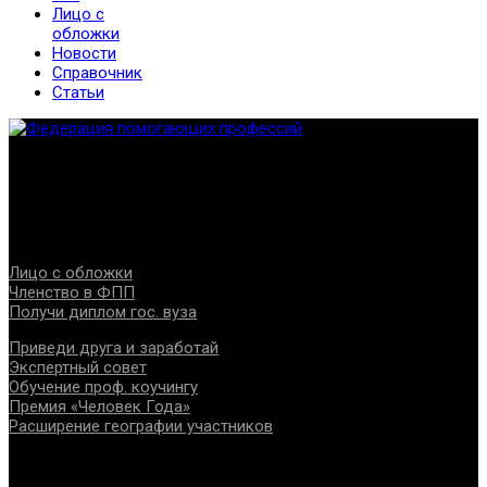
Лицо с
обложки
Новости
Справочник
Статьи
Федерация создана с целью содействия развитию
специалистов помогающих направлений, защите прав и
интересов, консолидации отрасли.
Проекты
Лицо с обложки
Членство в ФПП
Получи диплом гос. вуза
Приведи друга и заработай
Экспертный совет
Обучение проф. коучингу
Премия «Человек Года»
Расширение географии участников
Документы