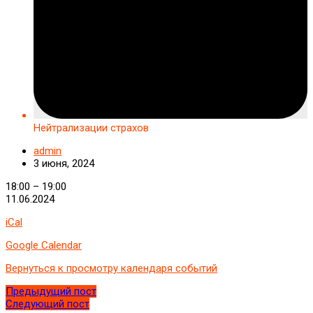
Нейтрализации страхов
admin
3 июня, 2024
Нейтрализации
18:00
–
19:00
страхов
11.06.2024
iCal
Google Calendar
Вернуться к просмотру календаря событий
Предыдущий пост
Следующий пост