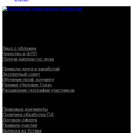
Федерация создана с целью содействия развитию
специалистов помогающих направлений, защите прав и
интересов, консолидации отрасли.
Проекты
Лицо с обложки
Членство в ФПП
Получи диплом гос. вуза
Приведи друга и заработай
Экспертный совет
Обучение проф. коучингу
Премия «Человек Года»
Расширение географии участников
Документы
Правовые документы
Политика обработки ПД
Договор-оферта
Правила участия
Выписка из Устава