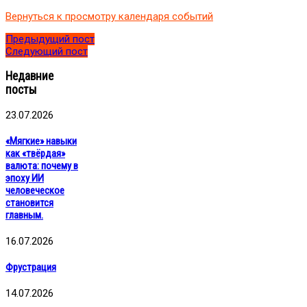
рынок:
Вернуться к просмотру календаря событий
от
идеи
Предыдущий пост
до
Следующий пост
результата»
Недавние
посты
23.07.2026
«Мягкие» навыки
как «твёрдая»
валюта: почему в
эпоху ИИ
человеческое
становится
главным.
16.07.2026
Фрустрация
14.07.2026