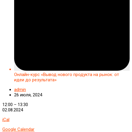
Онлайн-курс «Вывод нового продукта на рынок: от
идеи до результата»
admin
26 июля, 2024
Онлайн-
12:00
–
13:30
курс
02.08.2024
«Вывод
iCal
нового
продукта
Google Calendar
на