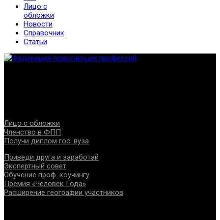
Лицо с
обложки
Новости
Справочник
Статьи
Федерация создана с целью содействия развитию
специалистов помогающих направлений, защите прав и
интересов, консолидации отрасли.
Проекты
Лицо с обложки
Членство в ФПП
Получи диплом гос. вуза
Приведи друга и заработай
Экспертный совет
Обучение проф. коучингу
Премия «Человек Года»
Расширение географии участников
Документы