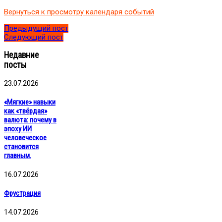
Вернуться к просмотру календаря событий
Предыдущий пост
Следующий пост
Недавние
посты
23.07.2026
«Мягкие» навыки
как «твёрдая»
валюта: почему в
эпоху ИИ
человеческое
становится
главным.
16.07.2026
Фрустрация
14.07.2026