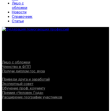
Лицо с
обложки
Новости
Справочник
Статьи
Федерация создана с целью содействия развитию
специалистов помогающих направлений, защите прав и
интересов, консолидации отрасли.
Проекты
Лицо с обложки
Членство в ФПП
Получи диплом гос. вуза
Приведи друга и заработай
Экспертный совет
Обучение проф. коучингу
Премия «Человек Года»
Расширение географии участников
Документы