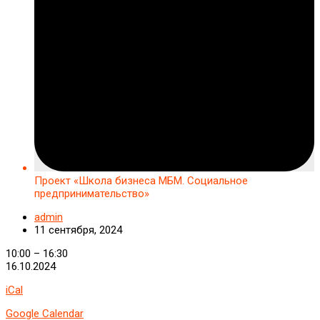
Проект «Школа бизнеса МБМ. Социальное
предпринимательство»
admin
11 сентября, 2024
Проект
10:00
–
16:30
«Школа
16.10.2024
бизнеса
iCal
МБМ.
Социальное
Google Calendar
предпринимательство»