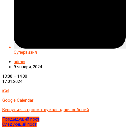
Супервизия
admin
9 января, 2024
Супервизия
13:00
–
14:00
17.01.2024
iCal
Google Calendar
Вернуться к просмотру календаря событий
Предыдущий пост
Следующий пост