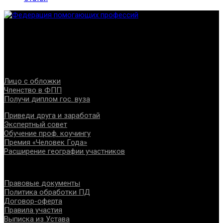
Федерация создана с целью содействия развитию
специалистов помогающих направлений, защите прав и
интересов, консолидации отрасли.
Проекты
Лицо с обложки
Членство в ФПП
Получи диплом гос. вуза
Приведи друга и заработай
Экспертный совет
Обучение проф. коучингу
Премия «Человек Года»
Расширение географии участников
Документы
Правовые документы
Политика обработки ПД
Договор-оферта
Правила участия
Выписка из Устава