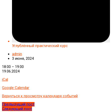
Углублённый практический курс
admin
3 июня, 2024
Углублённый
18:00
–
19:00
практический
19.06.2024
курс
iCal
Google Calendar
Вернуться к просмотру календаря событий
Предыдущий пост
Следующий пост