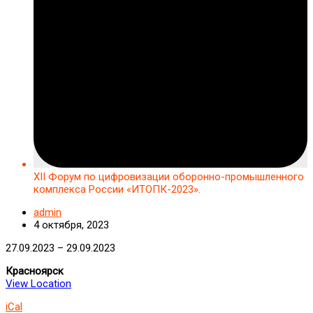
XII Форум по цифровизации оборонно-промышленного
комплекса России «ИТОПК-2023».
admin
4 октября, 2023
XII
27.09.2023
–
29.09.2023
Форум
Красноярск
по
View Location
цифровизации
оборонно-
iCal
промышленного