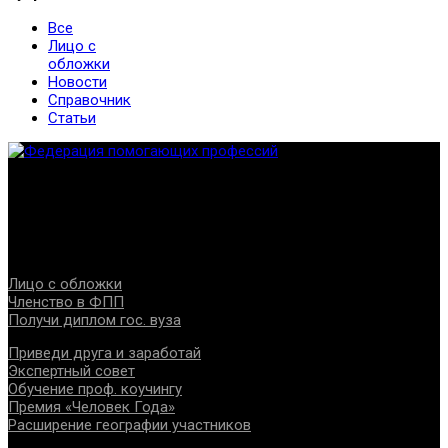
Все
Лицо с
обложки
Новости
Справочник
Статьи
Федерация создана с целью содействия развитию
специалистов помогающих направлений, защите прав и
интересов, консолидации отрасли.
Проекты
Лицо с обложки
Членство в ФПП
Получи диплом гос. вуза
Приведи друга и заработай
Экспертный совет
Обучение проф. коучингу
Премия «Человек Года»
Расширение географии участников