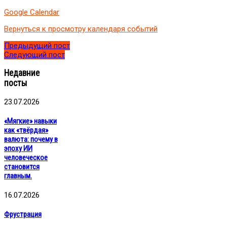
комплекса
Google Calendar
России
«ИТОПК-2023».
Вернуться к просмотру календаря событий
Предыдущий пост
Следующий пост
Недавние
посты
23.07.2026
«Мягкие» навыки
как «твёрдая»
валюта: почему в
эпоху ИИ
человеческое
становится
главным.
16.07.2026
Фрустрация