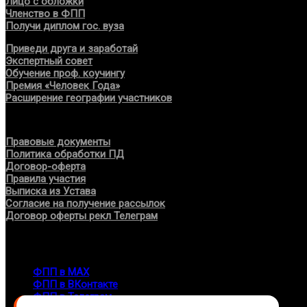
Лицо с обложки
Членство в ФПП
Получи диплом гос. вуза
Приведи друга и заработай
Экспертный совет
Обучение проф. коучингу
Премия «Человек Года»
Расширение географии участников
Документы
Правовые документы
Политика обработки ПД
Договор-оферта
Правила участия
Выписка из Устава
Согласие на получение рассылок
Договор оферты рекл Телеграм
Контакты
info@fppro.ru
ФПП в МАХ
ФПП в ВКонтакте
ФПП в Телеграм