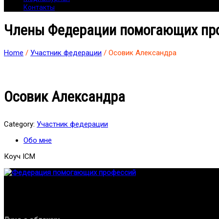
Контакты
Члены Федерации помогающих пр
Home
/
Участник федерации
/ Осовик Александра
Осовик Александра
Category:
Участник федерации
Обо мне
Коуч ICM
Федерация создана с целью содействия развитию специалист
Проекты