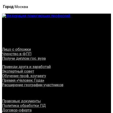
Город
Москва
Федерация создана с целью содействия развитию
специалистов помогающих направлений, защите прав и
интересов, консолидации отрасли.
Проекты
Лицо с обложки
Членство в ФПП
Получи диплом гос. вуза
Приведи друга и заработай
Экспертный совет
Обучение проф. коучингу
Премия «Человек Года»
Расширение географии участников
Документы
Правовые документы
Политика обработки ПД
Договор-оферта