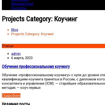
Медиажурнал
Контакты
Projects Category:
Коучинг
Blog
Projects Category:
Коучинг
Статья
admin
6 марта, 2023
Обучение профессиональному коучингу
Обучение «профессиональному коучингу» с нуля до уровня сп
квалификациям коучинга принятых в России, с дипломом кот
консалтинга и управления (ICM): — старейшее образовательное
методик — коуч первых
Подробнее
Недавние посты