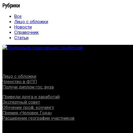
Рубрики
Все
Лицо с обложки
Новости
Справочник
Статьи
Федерация создана с целью содействия развитию специалист
Проекты
Лицо с обложки
Членство в ФПП
Получи диплом гос. вуза
Приведи друга и заработай
Экспертный совет
Обучение проф. коучингу
Премия «Человек Года»
Расширение географии участников
Документы