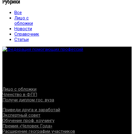
Рубрики
Все
Лицо с
обложки
Новости
Справочник
Статьи
Федерация создана с целью содействия развитию
специалистов помогающих направлений, защите прав и
интересов, консолидации отрасли.
Проекты
Лицо с обложки
Членство в ФПП
Получи диплом гос. вуза
Приведи друга и заработай
Экспертный совет
Обучение проф. коучингу
Премия «Человек Года»
Расширение географии участников