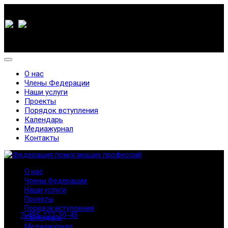
О нас
Члены Федерации
Наши услуги
Проекты
Порядок вступления
Календарь
Медиажурнал
Контакты
О нас
Члены Федерации
Наши услуги
Проекты
Порядок вступления
7-495-127-10-45
Календарь
Медиажурнал