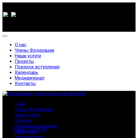
О нас
Члены Федерации
Наши услуги
Проекты
Порядок вступления
Календарь
Медиажурнал
Контакты
О нас
Члены Федерации
Наши услуги
Проекты
Порядок вступления
7-495-127-10-45
Календарь
Медиажурнал