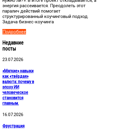
нужно ли?». В итоге проект откладывается, а
энергия рассеивается. Преодолеть этот
паралич действий помогает
структурированный коучинговый подход.
Задача бизнес-коучинга
Подробнее
Недавние
посты
23.07.2026
«Мягкие» навыки
как «твёрдая»
валюта: почему в
эпоху ИИ
человеческое
становится
главным.
16.07.2026
Фрустрация