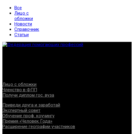
Все
Лицо с
обложки
Новости
Справочник
Статьи
Федерация создана с целью содействия развитию
специалистов помогающих направлений, защите прав и
интересов, консолидации отрасли.
Проекты
Лицо с обложки
Членство в ФПП
Получи диплом гос. вуза
Приведи друга и заработай
Экспертный совет
Обучение проф. коучингу
Премия «Человек Года»
Расширение географии участников