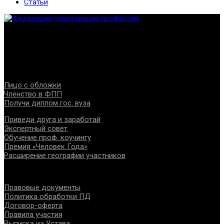
Статьи
Федерация создана с целью содействия развитию
специалистов помогающих направлений, защите прав и
интересов, консолидации отрасли.
Проекты
Лицо с обложки
Членство в ФПП
Получи диплом гос. вуза
Приведи друга и заработай
Экспертный совет
Обучение проф. коучингу
Премия «Человек Года»
Расширение географии участников
Документы
Правовые документы
Политика обработки ПД
Договор-оферта
Правила участия
Выписка из Устава