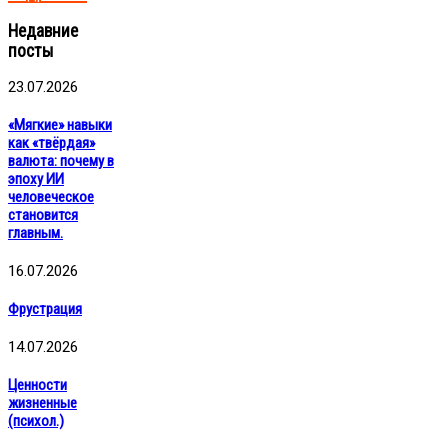
Недавние
посты
23.07.2026
«Мягкие» навыки
как «твёрдая»
валюта: почему в
эпоху ИИ
человеческое
становится
главным.
16.07.2026
Фрустрация
14.07.2026
Ценности
жизненные
(психол.)