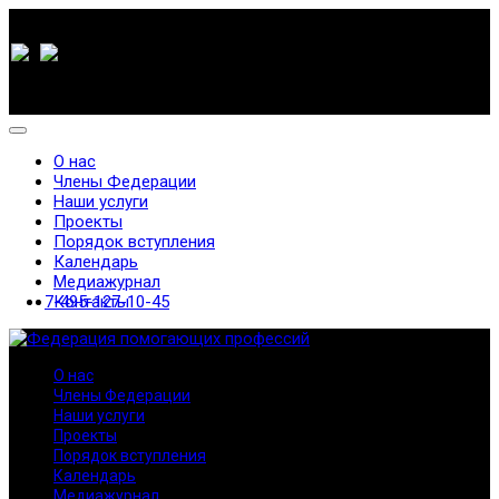
О нас
Члены Федерации
Наши услуги
Проекты
Порядок вступления
Календарь
Медиажурнал
7-495-127-10-45
Контакты
О нас
Члены Федерации
Наши услуги
Проекты
Порядок вступления
Календарь
Медиажурнал