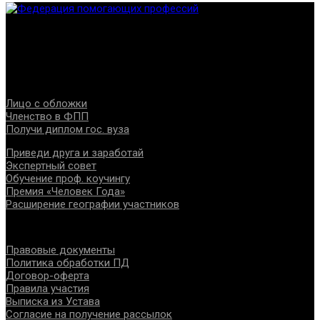
Федерация создана с целью содействия развитию
специалистов помогающих направлений, защите прав и
интересов, консолидации отрасли.
Проекты
Лицо с обложки
Членство в ФПП
Получи диплом гос. вуза
Приведи друга и заработай
Экспертный совет
Обучение проф. коучингу
Премия «Человек Года»
Расширение географии участников
Документы
Правовые документы
Политика обработки ПД
Договор-оферта
Правила участия
Выписка из Устава
Согласие на получение рассылок