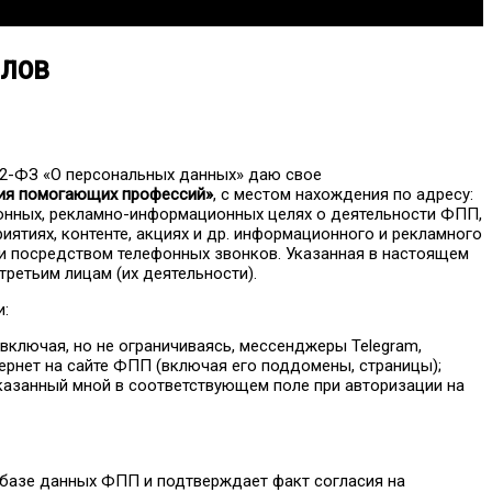
алов
52-ФЗ «О персональных данных» даю свое
ция помогающих профессий»
, с местом нахождения по адресу:
ационных, рекламно-информационных целях о деятельности ФПП,
иятиях, контенте, акциях и др. информационного и рекламного
ли посредством телефонных звонков. Указанная в настоящем
третьим лицам (их деятельности).
:
ключая, но не ограничиваясь, мессенджеры Telegram,
тернет на сайте ФПП (включая его поддомены, страницы);
указанный мной в соответствующем поле при авторизации на
 в базе данных ФПП и подтверждает факт согласия на