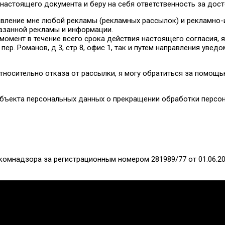
настоящего документа и беру на себя ответственность за дос
равление мне любой рекламы (рекламных рассылок) и рекламно
казанной рекламы и информации.
омент в течение всего срока действия настоящего согласия, я
 пер. Романов, д 3, стр 8, офис 1, так и путем направления ув
относительно отказа от рассылки, я могу обратиться за помощ
бъекта персональных данных о прекращении обработки персона
ю на кнопку «Авторизоваться», «Отправить», проставлению о
ействий
и
достаточной
формой
согласия,
позволяющие
подт
оего
свободного
волеизъявления
не
потребуется.
омнадзора за регистрационным номером 281989/77 от 01.06.20
ов помогающих направлений, защите прав и интересов, консол