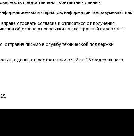
товерность предоставления контактных данных.
-информационных материалов, информации подразумевает как
 вправе отозвать согласие и отписаться от получения
едомления об отказе от рассылки на электронный адрес ФПП
ью, отправив письмо в службу технической поддержки
льных данных в соответствии с ч. 2 ст. 15 Федерального
тметки «
✓
»
на
соответствующих
блоках
на
сайте
ФПП
вердить
сторонам
факт
получения
такого
согласия,
при
этом
25.
идации отрасли.