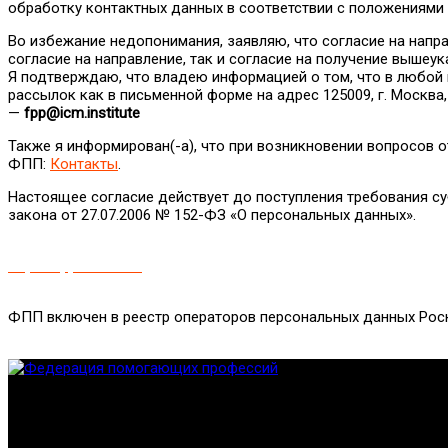
обработку контактных данных в соответствии с положениями 
Во избежание недопонимания, заявляю, что согласие на нап
согласие на направление, так и согласие на получение вышеу
Я подтверждаю, что владею информацией о том, что в любой м
рассылок как в письменной форме на адрес 125009, г. Москва,
—
fpp@
icm.
institute
Также я информирован(-а), что при возникновении вопросов 
ФПП:
Контакты
.
Настоящее согласие действует до поступления требования су
закона от 27.07.2006 № 152-ФЗ «О персональных данных».
Настоящим подтверждаю, что любое моё действие по нажати
https://fpp.institute/
является
совершением
конклюдентных
д
иных
доказательств
для
дополнительного
подтверждения
м
ФПП включен в реестр операторов персональных данных Роск
Федерация создана с целью содействия развитию специалист
Проекты