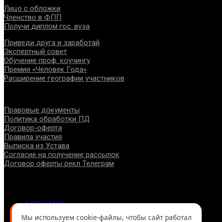
Лицо с обложки
Членство в ФПП
Получи диплом гос. вуза
Приведи друга и заработай
Экспертный совет
Обучение проф. коучингу
Премия «Человек Года»
Расширение географии участников
Документы
Правовые документы
Политика обработки ПД
Договор-оферта
Правила участия
Выписка из Устава
Согласие на получение рассылок
Договор оферты рекл Телеграм
Контакты
info@fppro.ru
ФПП в МАХ
ФПП в ВКонтакте
Мы используем cookie-файлы, чтобы сайт работал