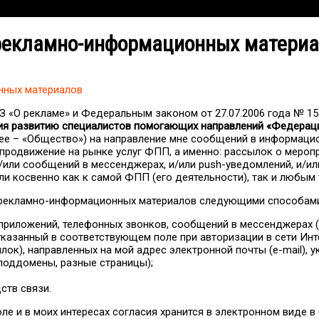
 рекламно-информационных матери
нных материалов
З «О рекламе» и Федеральным законом от 27.07.2006 года № 1
ия развитию специалистов помогающих направлений «Федера
1 (далее – «Общество») на направление мне сообщений в информ
продвижение на рынке услуг ФПП, а именно: рассылок о меропр
и/или сообщений в мессенджерах, и/или push-уведомлений, и/и
и косвенно как к самой ФПП (его деятельности), так и любым 
 рекламно-информационных материалов следующими способами
приложений, телефонных звонков, сообщений в мессенджерах (в
 указанный в соответствующем поле при авторизации в сети Ин
лок), направленных на мой адрес электронной почты (e-mail), 
поддомены, разные страницы);
ств связи.
воле и в моих интересах согласия хранится в электронном виде