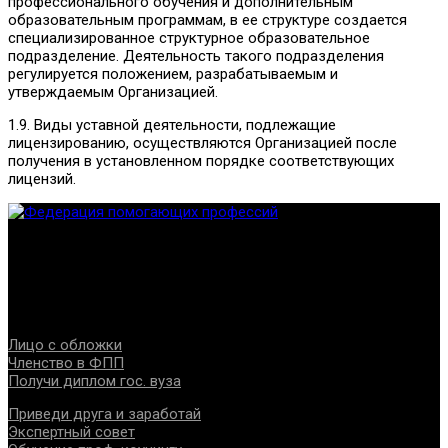
профессионального обучения и дополнительным
образовательным программам, в ее структуре создается
специализированное структурное образовательное
подразделение. Деятельность такого подразделения
регулируется положением, разрабатываемым и
утверждаемым Организацией.
1.9. Виды уставной деятельности, подлежащие
лицензированию, осуществляются Организацией после
получения в установленном порядке соответствующих
лицензий.
Федерация создана с целью содействия развитию
специалистов помогающих направлений, защите прав и
интересов, консолидации отрасли.
Проекты
Лицо с обложки
Членство в ФПП
Получи диплом гос. вуза
Приведи друга и заработай
Экспертный совет