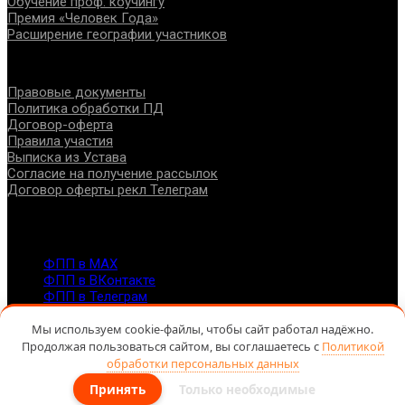
Обучение проф. коучингу
Премия «Человек Года»
Расширение географии участников
Документы
Правовые документы
Политика обработки ПД
Договор-оферта
Правила участия
Выписка из Устава
Согласие на получение рассылок
Договор оферты рекл Телеграм
Контакты
info@fppro.ru
ФПП в МАХ
ФПП в ВКонтакте
ФПП в Телеграм
Москва, м.о. Арбат, пер. Романов,3
Мы используем cookie-файлы, чтобы сайт работал надёжно.
7-495-127-10-45
Продолжая пользоваться сайтом, вы соглашаетесь с
Политикой
@ Федерация помогающих профессий, 2026
обработки персональных данных
Принять
Только необходимые