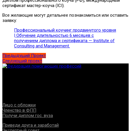
Диплом профессионального коуча (РФ), международный
сертификат мастер-коуча (ICI).
Все желающие могут детальнее познакомиться или оставить
заявку:
Профессиональный коучинг продвинутого уровня
| Обучение длительностью 6 месяцев с
получением диплома и сертификата — Institute of
Consulting and Management.
Предыдущий Проект
Следующий проект
Федерация создана с целью содействия развитию
специалистов помогающих направлений, защите прав и
интересов, консолидации отрасли.
Проекты
Лицо с обложки
Членство в ФПП
Получи диплом гос. вуза
Приведи друга и заработай
Экспертный совет