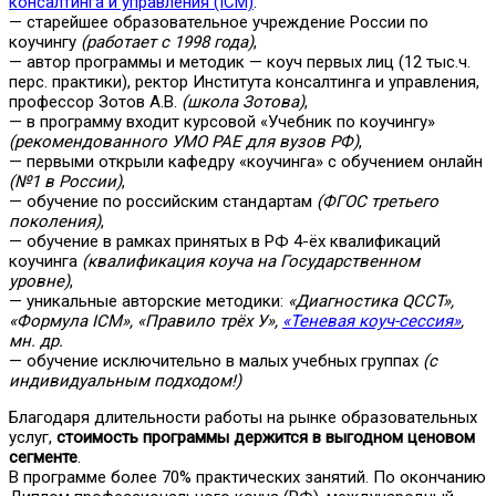
консалтинга и управления (ICM)
:
— старейшее образовательное учреждение России по
коучингу
(работает с 1998 года)
,
— автор программы и методик — коуч первых лиц (12 тыс.ч.
перс. практики), ректор Института консалтинга и управления,
профессор Зотов А.В.
(школа Зотова)
,
— в программу входит курсовой «Учебник по коучингу»
(рекомендованного УМО РАЕ для вузов РФ)
,
— первыми открыли кафедру «коучинга» с обучением онлайн
(№1 в России)
,
— обучение по российским стандартам
(ФГОС третьего
поколения)
,
— обучение в рамках принятых в РФ 4-ёх квалификаций
коучинга
(квалификация коуча на Государственном
уровне)
,
— уникальные авторские методики:
«Диагностика QCCT»,
«Формула ICM», «Правило трёх У»,
«Теневая коуч-сессия»
,
мн. др.
— обучение исключительно в малых учебных группах
(с
индивидуальным подходом!)
Благодаря длительности работы на рынке образовательных
услуг,
стоимость программы держится в выгодном ценовом
сегменте
.
В программе более 70% практических занятий. По окончанию