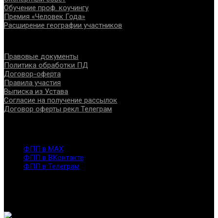
Обучение проф. коучингу
Премия «Человек Года»
Расширение географии участников
Документы
Правовые документы
Политика обработки ПД
Договор-оферта
Правила участия
Выписка из Устава
Согласие на получение рассылок
Договор оферты рекл Телеграм
Контакты
info@fppro.ru
ФПП в МАХ
ФПП в ВКонтакте
ФПП в Телеграм
Москва, м.о. Арбат, пер. Романов,3
7-495-127-10-45
@ Федерация помогающих профессий, 2026