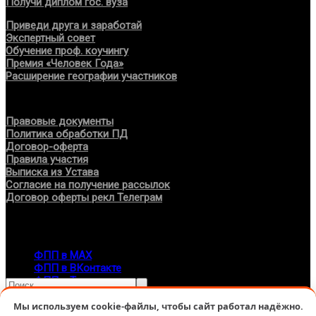
Получи диплом гос. вуза
Приведи друга и заработай
Экспертный совет
Обучение проф. коучингу
Премия «Человек Года»
Расширение географии участников
Документы
Правовые документы
Политика обработки ПД
Договор-оферта
Правила участия
Выписка из Устава
Согласие на получение рассылок
Договор оферты рекл Телеграм
Контакты
info@fppro.ru
ФПП в МАХ
ФПП в ВКонтакте
ФПП в Телеграм
Москва, м.о. Арбат, пер. Романов,3
Мы используем cookie-файлы, чтобы сайт работал надёжно.
7-495-127-10-45