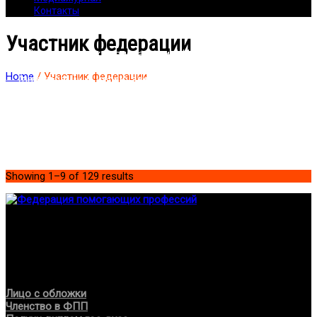
Контакты
Участник федерации
«Ввести в строку поиска свои ФИО» – «Зайти в кейс» –
«Копировать ссылку на кейс и переслать своим клиентам
Home
/ Участник федерации
(партнёрам)». С целью защиты участников (ФЗ № 152 «О
персональных данных») доступ случайных лиц к кейсам и
персональным спискам членов «Федерации помогающих
профессий» ограничен.
Showing 1–9 of 129 results
Федерация создана с целью содействия развитию
специалистов помогающих направлений, защите прав и
интересов, консолидации отрасли.
Проекты
Лицо с обложки
Членство в ФПП