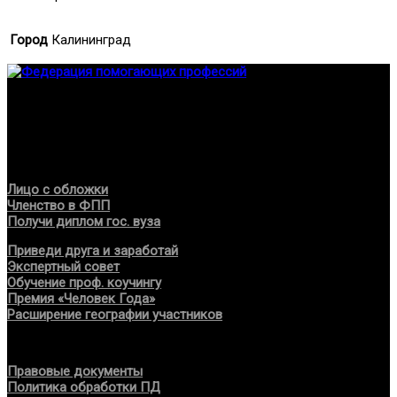
Город
Калининград
Федерация создана с целью содействия развитию
специалистов помогающих направлений, защите прав и
интересов, консолидации отрасли.
Проекты
Лицо с обложки
Членство в ФПП
Получи диплом гос. вуза
Приведи друга и заработай
Экспертный совет
Обучение проф. коучингу
Премия «Человек Года»
Расширение географии участников
Документы
Правовые документы
Политика обработки ПД