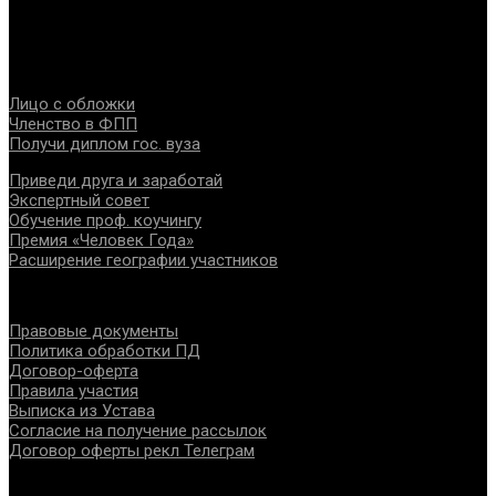
специалистов помогающих направлений, защите прав и
интересов, консолидации отрасли.
Проекты
Лицо с обложки
Членство в ФПП
Получи диплом гос. вуза
Приведи друга и заработай
Экспертный совет
Обучение проф. коучингу
Премия «Человек Года»
Расширение географии участников
Документы
Правовые документы
Политика обработки ПД
Договор-оферта
Правила участия
Выписка из Устава
Согласие на получение рассылок
Договор оферты рекл Телеграм
Контакты