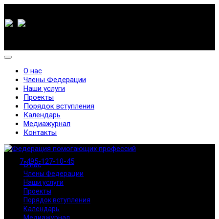
О нас
Члены Федерации
Наши услуги
Проекты
Порядок вступления
Календарь
Медиажурнал
Контакты
7-495-127-10-45
О нас
Члены Федерации
Наши услуги
Проекты
Порядок вступления
Календарь
Медиажурнал