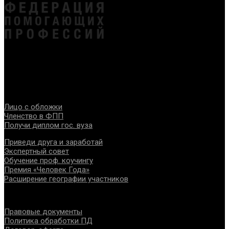
Федерация создана с целью содействия развитию
специалистов помогающих направлений, защите прав и
интересов, консолидации отрасли.
Проекты
Лицо с обложки
Членство в ФПП
Получи диплом гос. вуза
Приведи друга и заработай
Экспертный совет
Обучение проф. коучингу
Премия «Человек Года»
Расширение географии участников
Документы
Правовые документы
Политика обработки ПД