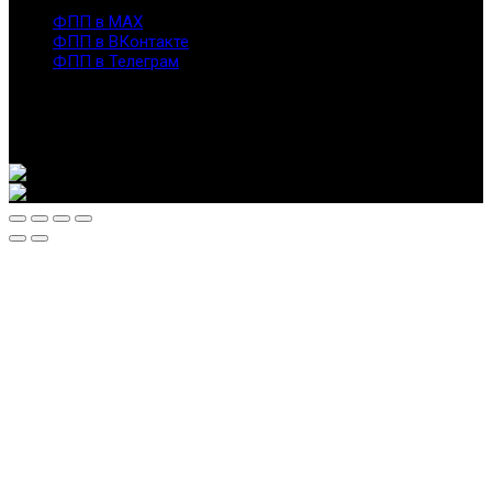
info@fppro.ru
ФПП в МАХ
ФПП в ВКонтакте
ФПП в Телеграм
Москва, м.о. Арбат, пер. Романов,3
7-495-127-10-45
@ Федерация помогающих профессий, 2026