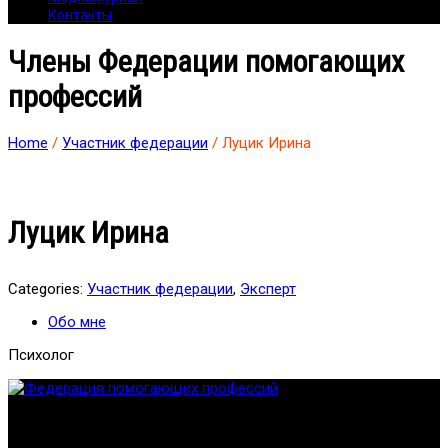
Контакты
Члены Федерации помогающих
профессий
Home
/
Участник федерации
/ Луцик Ирина
Луцик Ирина
Categories:
Участник федерации
,
Эксперт
Обо мне
Психолог
Федерация создана с целью содействия развитию
специалистов помогающих направлений, защите прав и