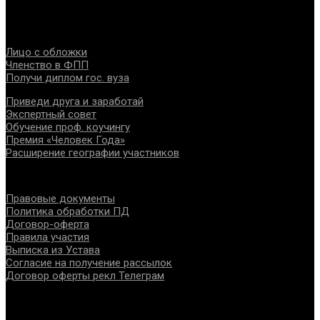
интересов, консолидации отрасли.
Проекты
Лицо с обложки
Членство в ФПП
Получи диплом гос. вуза
Приведи друга и заработай
Экспертный совет
Обучение проф. коучингу
Премия «Человек Года»
Расширение географии участников
Документы
Правовые документы
Политика обработки ПД
Договор-оферта
Правила участия
Выписка из Устава
Согласие на получение рассылок
Договор оферты рекл Телеграм
Контакты