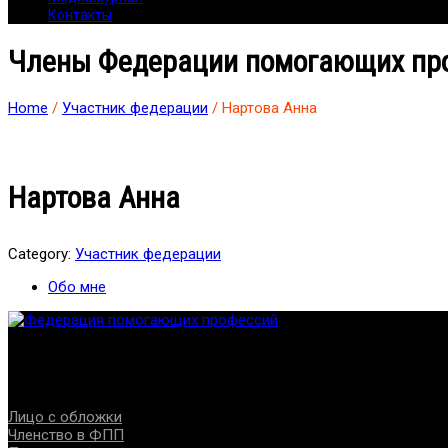
Контакты
Члены Федерации помогающих пр
Home
/
Участник федерации
/ Нартова Анна
Нартова Анна
Category:
Участник федерации
Обо мне
Федерация создана с целью содействия развитию специалист
Проекты
Лицо с обложки
Членство в ФПП