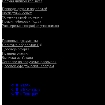
Получи диплом гос. вуза
Приведи друга и заработай
Экспертный совет
Обучение проф. коучингу
Премия «Человек Года»
Расширение географии участников
Документы
Правовые документы
Политика обработки ПД
Договор-оферта
Правила участия
Выписка из Устава
Согласие на получение рассылок
Договор оферты рекл Телеграм
Контакты
info@fppro.ru
ФПП в МАХ
ФПП в ВКонтакте
ФПП в Телеграм
Москва, м.о. Арбат, пер. Романов,3
7-495-127-10-45