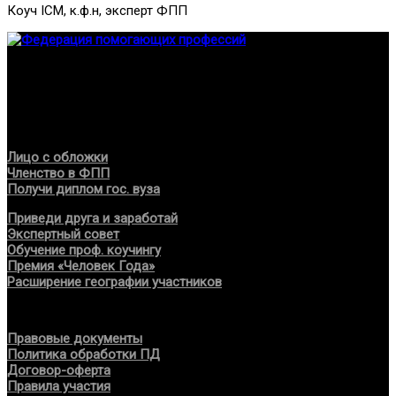
Коуч ICM, к.ф.н, эксперт ФПП
Федерация создана с целью содействия развитию
специалистов помогающих направлений, защите прав и
интересов, консолидации отрасли.
Проекты
Лицо с обложки
Членство в ФПП
Получи диплом гос. вуза
Приведи друга и заработай
Экспертный совет
Обучение проф. коучингу
Премия «Человек Года»
Расширение географии участников
Документы
Правовые документы
Политика обработки ПД
Договор-оферта
Правила участия