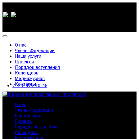
О нас
Члены Федерации
Наши услуги
Проекты
Порядок вступления
Календарь
Медиажурнал
Контакты
7-495-127-10-45
О нас
Члены Федерации
Наши услуги
Проекты
Порядок вступления
Календарь
Медиажурнал