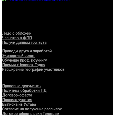
Федерация создана с целью содействия развитию
специалистов помогающих направлений, защите прав и
интересов, консолидации отрасли.
Проекты
Лицо с обложки
Членство в ФПП
Получи диплом гос. вуза
Приведи друга и заработай
Экспертный совет
Обучение проф. коучингу
Премия «Человек Года»
Расширение географии участников
Документы
Правовые документы
Политика обработки ПД
Договор-оферта
Правила участия
Выписка из Устава
Согласие на получение рассылок
Договор оферты рекл Телеграм