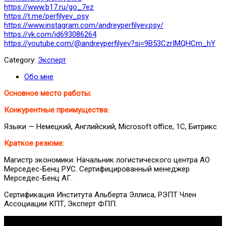
https://www.b17.ru/go_7ez
https://t.me/perfilyev_psy
https://www.instagram.com/andreyperfilyev.psy/
https://vk.com/id693086264
https://youtube.com/@andreyperfilyev?si=9B53CzrIMQHCm_hY
Category:
Эксперт
Обо мне
Основное место работы:
Конкурентные преимущества:
Языки — Немецкий, Английский, Microsoft office, 1C, Битрикс
Краткое резюме:
Магистр экономики. Начальник логистического центра АО
Мерседес-Бенц РУС. Сертифицированный менеджер
Мерседес-Бенц АГ.
Сертификация Института Альберта Эллиса, РЭПТ Член
Ассоциации КПТ, Эксперт ФПП.