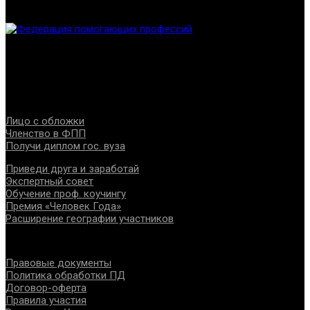
Федерация создана с целью содействия развитию
специалистов помогающих направлений, защите прав и
интересов, консолидации отрасли.
Проекты
Лицо с обложки
Членство в ФПП
Получи диплом гос. вуза
Приведи друга и заработай
Экспертный совет
Обучение проф. коучингу
Премия «Человек Года»
Расширение географии участников
Документы
Правовые документы
Политика обработки ПД
Договор-оферта
Правила участия