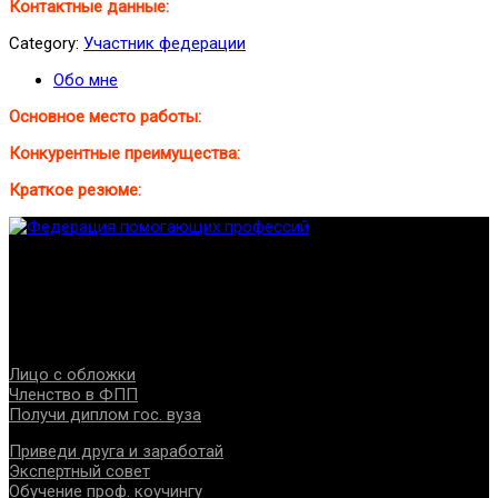
Контактные данные:
Category:
Участник федерации
Обо мне
Основное место работы:
Конкурентные преимущества:
Краткое резюме:
Федерация создана с целью содействия развитию
специалистов помогающих направлений, защите прав и
интересов, консолидации отрасли.
Проекты
Лицо с обложки
Членство в ФПП
Получи диплом гос. вуза
Приведи друга и заработай
Экспертный совет
Обучение проф. коучингу