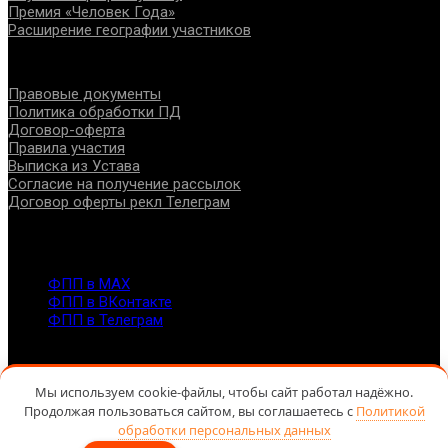
Премия «Человек Года»
Расширение географии участников
Документы
Правовые документы
Политика обработки ПД
Договор-оферта
Правила участия
Выписка из Устава
Согласие на получение рассылок
Договор оферты рекл Телеграм
Контакты
info@fppro.ru
ФПП в МАХ
ФПП в ВКонтакте
ФПП в Телеграм
Москва, м.о. Арбат, пер. Романов,3
7-495-127-10-45
@ Федерация помогающих профессий, 2026
Мы используем cookie-файлы, чтобы сайт работал надёжно.
Продолжая пользоваться сайтом, вы соглашаетесь с
Политикой
обработки персональных данных