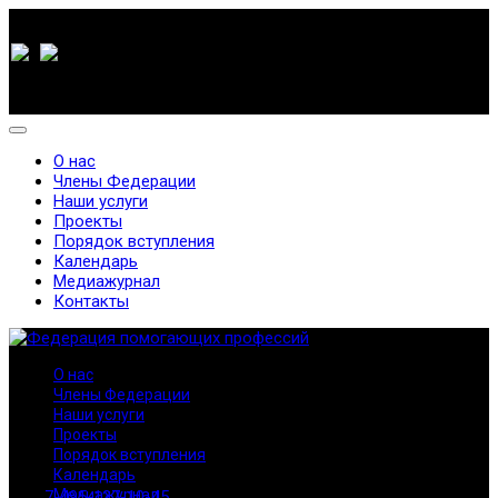
О нас
Члены Федерации
Наши услуги
Проекты
Порядок вступления
Календарь
Медиажурнал
Контакты
О нас
Члены Федерации
Наши услуги
Проекты
Порядок вступления
Календарь
Медиажурнал
7-495-127-10-45