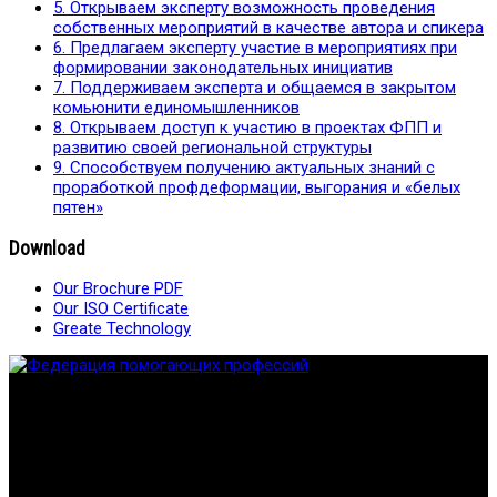
5. Открываем эксперту возможность проведения
собственных мероприятий в качестве автора и спикера
6. Предлагаем эксперту участие в мероприятиях при
формировании законодательных инициатив
7. Поддерживаем эксперта и общаемся в закрытом
комьюнити единомышленников
8. Открываем доступ к участию в проектах ФПП и
развитию своей региональной структуры
9. Способствуем получению актуальных знаний с
проработкой профдеформации, выгорания и «белых
пятен»
Download
Our Brochure PDF
Our ISO Certificate
Greate Technology
Федерация создана с целью содействия развитию
специалистов помогающих направлений, защите прав и
интересов, консолидации отрасли.
Проекты