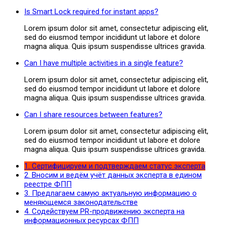
Is Smart Lock required for instant apps?
Lorem ipsum dolor sit amet, consectetur adipiscing elit,
sed do eiusmod tempor incididunt ut labore et dolore
magna aliqua. Quis ipsum suspendisse ultrices gravida.
Can I have multiple activities in a single feature?
Lorem ipsum dolor sit amet, consectetur adipiscing elit,
sed do eiusmod tempor incididunt ut labore et dolore
magna aliqua. Quis ipsum suspendisse ultrices gravida.
Can I share resources between features?
Lorem ipsum dolor sit amet, consectetur adipiscing elit,
sed do eiusmod tempor incididunt ut labore et dolore
magna aliqua. Quis ipsum suspendisse ultrices gravida.
1. Сертифицируем и подтверждаем статус эксперта
2. Вносим и ведём учёт данных эксперта в едином
реестре ФПП
3. Предлагаем самую актуальную информацию о
меняющемся законодательстве
4. Содействуем PR-продвижению эксперта на
информационных ресурсах ФПП