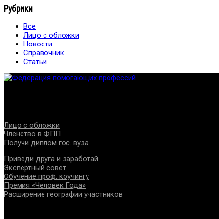
Рубрики
Все
Лицо с обложки
Новости
Справочник
Статьи
Федерация создана с целью содействия развитию специалист
Проекты
Лицо с обложки
Членство в ФПП
Получи диплом гос. вуза
Приведи друга и заработай
Экспертный совет
Обучение проф. коучингу
Премия «Человек Года»
Расширение географии участников
Документы