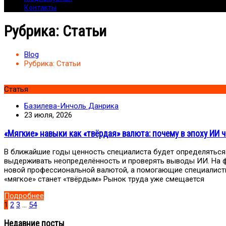
Контакты
Рубрика:
Статьи
Blog
Рубрика:
Статьи
Статья
Базилева-Инчоль Данрика
23 июля, 2026
«Мягкие» навыки как «твёрдая» валюта: почему в эпоху ИИ 
В ближайшие годы ценность специалиста будет определяться 
выдерживать неопределённость и проверять выводы ИИ. На ф
новой профессиональной валютой, а помогающие специалисты
«мягкое» станет «твёрдым» Рынок труда уже смещается
Подробнее
1
2
3
…
54
Недавние посты