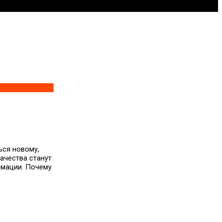
ься новому,
ачества станут
рмации. Почему