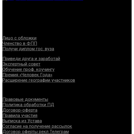
Федерация создана с целью содействия развитию
специалистов помогающих направлений, защите прав и
интересов, консолидации отрасли.
Проекты
Лицо с обложки
Членство в ФПП
Получи диплом гос. вуза
Приведи друга и заработай
Экспертный совет
Обучение проф. коучингу
Премия «Человек Года»
Расширение географии участников
Документы
Правовые документы
Политика обработки ПД
Договор-оферта
Правила участия
Выписка из Устава
Согласие на получение рассылок
Договор оферты рекл Телеграм