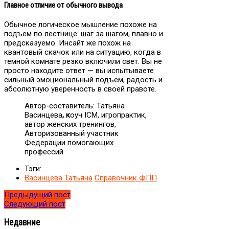
Главное отличие от обычного вывода
Обычное логическое мышление похоже на
подъем по лестнице: шаг за шагом, плавно и
предсказуемо. Инсайт же похож на
квантовый скачок или на ситуацию, когда в
темной комнате резко включили свет. Вы не
просто находите ответ — вы испытываете
сильный эмоциональный подъем, радость и
абсолютную уверенность в своей правоте.
Автор-составитель:
Татьяна
Васинцева
, к
оуч ICM, игропрактик,
автор женских тренингов,
Авторизованный участник
Федерации помогающих
профессий
Тэги:
Васинцева Татьяна
Справочник ФПП
Предыдущий пост
Следующий пост
Недавние