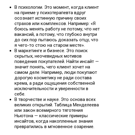
В психологии. Это момент, когда клиент
на приеме у психотерапевта вдруг
осознает истинную причину своих
страхов или комплексов. Например: «Я
боюсь менять работу не потому, что нет
вакансий, а потому, что глубоко внутри
до сих пор пытаюсь доказать отцу, что
я чего-то стою на старом месте».
В маркетинге и бизнесе. Это поиск
скрытых, неочевидных мотивов
поведения покупателей. Найти инсайт —
значит понять, чего клиент хочет на
самом деле. Например, люди покупают
дорогую косметику не ради состава
крема, а ради ощущения собственной
исключительности и уверенности в
себе.
В творчестве и науке. Это основа всех
великих открытий. Таблица Менделеева
или закон всемирного тяготения
Ньютона — классические примеры
инсайтов, когда накопленные знания
превратились в мгновенное озарение.