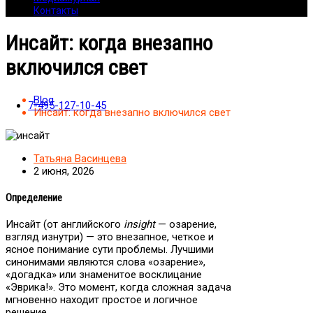
Контакты
Инсайт: когда внезапно
включился свет
Blog
7-495-127-10-45
Инсайт: когда внезапно включился свет
Татьяна Васинцева
2 июня, 2026
Определение
Инсайт (от английского
insight
— озарение,
взгляд изнутри) — это внезапное, четкое и
ясное понимание сути проблемы. Лучшими
синонимами являются слова «озарение»,
«догадка» или знаменитое восклицание
«Эврика!». Это момент, когда сложная задача
мгновенно находит простое и логичное
решение.