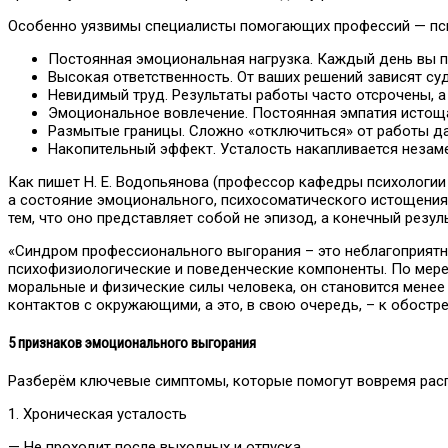
Особенно уязвимы специалисты помогающих профессий — пси
Постоянная эмоциональная нагрузка. Каждый день вы пр
Высокая ответственность. От ваших решений зависят су
Невидимый труд. Результаты работы часто отсрочены, а
Эмоциональное вовлечение. Постоянная эмпатия истоща
Размытые границы. Сложно «отключиться» от работы да
Накопительный эффект. Усталость накапливается незаме
Как пишет Н. Е. Водопьянова (профессор кафедры психологии 
а состояние эмоционального, психосоматического истощения
тем, что оно представляет собой не эпизод, а конечный резул
«Синдром профессионального выгорания – это неблагоприятн
психофизиологические и поведенческие компоненты. По мере
моральные и физические силы человека, он становится менее
контактов с окружающими, а это, в свою очередь, – к обост
5 признаков эмоционального выгорания
Разберём ключевые симптомы, которые помогут вовремя рас
1. Хроническая усталость
— Не проходит после выходных и отпуска