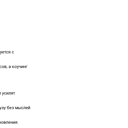
уется с
ов, а коучинг
 усилят
узу без мыслей
новления.