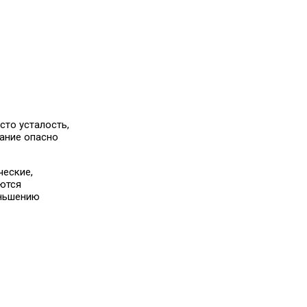
сто усталость,
ание опасно
ческие,
аются
еньшению