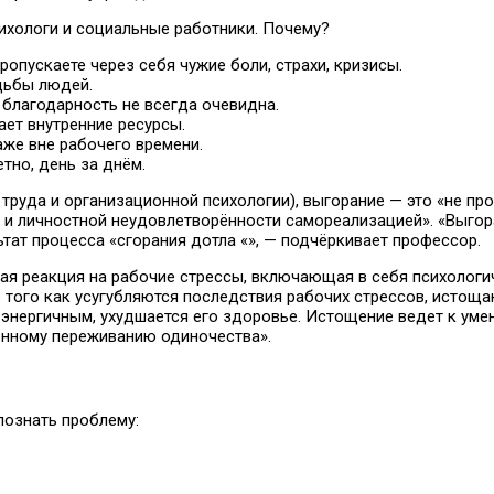
хологи и социальные работники. Почему?
опускаете через себя чужие боли, страхи, кризисы.
дьбы людей.
 благодарность не всегда очевидна.
ет внутренние ресурсы.
же вне рабочего времени.
тно, день за днём.
труда и организационной психологии), выгорание — это «не про
 и личностной неудовлетворённости самореализацией». «Выгор
ьтат процесса «сгорания дотла «», — подчёркивает профессор.
ая реакция на рабочие стрессы, включающая в себя психологи
 того как усугубляются последствия рабочих стрессов, истощ
 энергичным, ухудшается его здоровье. Истощение ведет к ум
ренному переживанию одиночества».
познать проблему: