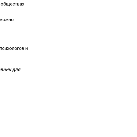
сообществах —
 можно
 психологов и
авник для