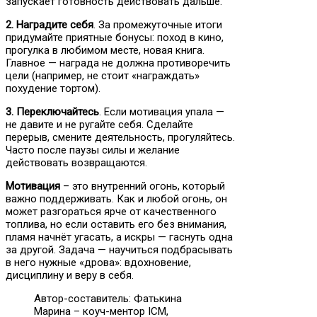
запускает готовность действовать дальше.
2. Наградите себя
. За промежуточные итоги
придумайте приятные бонусы: поход в кино,
прогулка в любимом месте, новая книга.
Главное — награда не должна противоречить
цели (например, не стоит «награждать»
похудение тортом).
3. Переключайтесь
. Если мотивация упала —
не давите и не ругайте себя. Сделайте
перерыв, смените деятельность, прогуляйтесь.
Часто после паузы силы и желание
действовать возвращаются.
Мотивация
– это внутренний огонь, который
важно поддерживать. Как и любой огонь, он
может разгораться ярче от качественного
топлива, но если оставить его без внимания,
пламя начнёт угасать, а искры — гаснуть одна
за другой. Задача — научиться подбрасывать
в него нужные «дрова»: вдохновение,
дисциплину и веру в себя.
Автор-составитель: Фатькина
Марина – коуч-ментор ICM,