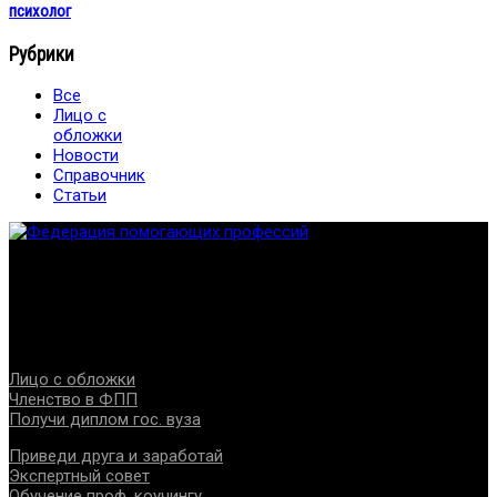
психолог
Рубрики
Все
Лицо с
обложки
Новости
Справочник
Статьи
Федерация создана с целью содействия развитию
специалистов помогающих направлений, защите прав и
интересов, консолидации отрасли.
Проекты
Лицо с обложки
Членство в ФПП
Получи диплом гос. вуза
Приведи друга и заработай
Экспертный совет
Обучение проф. коучингу