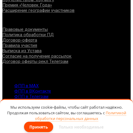
Премия «Человек Года»
Расширение географии участников
Документы
Правовые документы
Политика обработки ПД
Договор-оферта
Правила участия
Выписка из Устава
Согласие на получение рассылок
Договор оферты рекл Телеграм
Контакты
info@fppro.ru
ФПП в МАХ
ФПП в ВКонтакте
ФПП в Телеграм
Москва, м.о. Арбат, пер. Романов,3
7-495-127-10-45
Мы используем cookie-файлы, чтобы сайт работал надёжно.
Продолжая пользоваться сайтом, вы соглашаетесь с
Политикой
@ Федерация помогающих профессий, 2026
обработки персональных данных
Принять
Только необходимые