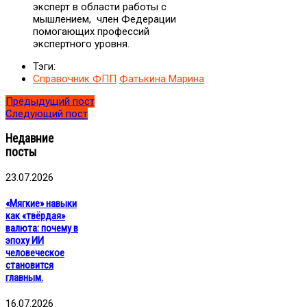
эксперт в области работы с
мышлением, член Федерации
помогающих профессий
экспертного уровня.
Тэги:
Справочник ФПП
Фатькина Марина
Предыдущий пост
Следующий пост
Недавние
посты
23.07.2026
«Мягкие» навыки
как «твёрдая»
валюта: почему в
эпоху ИИ
человеческое
становится
главным.
16.07.2026