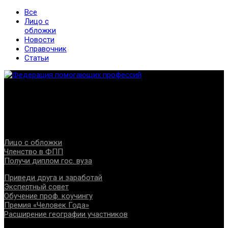
Все
Лицо с
обложки
Новости
Справочник
Статьи
Федерация создана с целью содействия развитию
специалистов помогающих направлений, защите прав и
интересов, консолидации отрасли.
Проекты
Лицо с обложки
Членство в ФПП
Получи диплом гос. вуза
Приведи друга и заработай
Экспертный совет
Обучение проф. коучингу
Премия «Человек Года»
Расширение географии участников