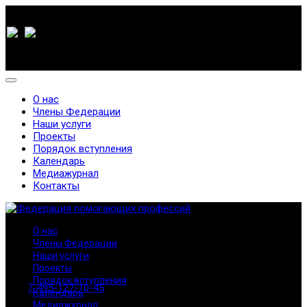
О нас
Члены Федерации
Наши услуги
Проекты
Порядок вступления
Календарь
Медиажурнал
Контакты
О нас
Члены Федерации
Наши услуги
Проекты
Порядок вступления
7-495-127-10-45
Календарь
Медиажурнал