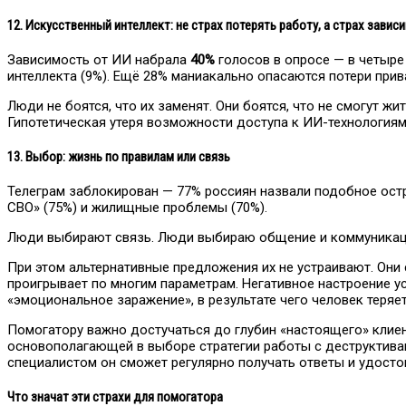
12. Искусственный интеллект: не страх потерять работу, а страх завис
Зависимость от ИИ набрала
40%
голосов в опросе — в четыре 
интеллекта (9%). Ещё 28% маниакально опасаются потери прив
Люди не боятся, что их заменят. Они боятся, что не смогут жи
Гипотетическая утеря возможности доступа к ИИ-технология
13. Выбор: жизнь по правилам или связь
Телеграм заблокирован — 77% россиян назвали подобное остр
СВО» (75%) и жилищные проблемы (70%).
Люди выбирают связь. Люди выбираю общение и коммуникацию
При этом альтернативные предложения их не устраивают. Они
проигрывает по многим параметрам. Негативное настроение 
«эмоциональное заражение», в результате чего человек теряе
Помогатору важно достучаться до глубин «настоящего» клиен
основополагающей в выборе стратегии работы с деструктивам
специалистом он сможет регулярно получать ответы и удосто
Что значат эти страхи для помогатора