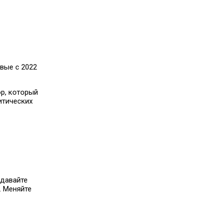
рвые с 2022
ор, который
итических
«давайте
. Меняйте