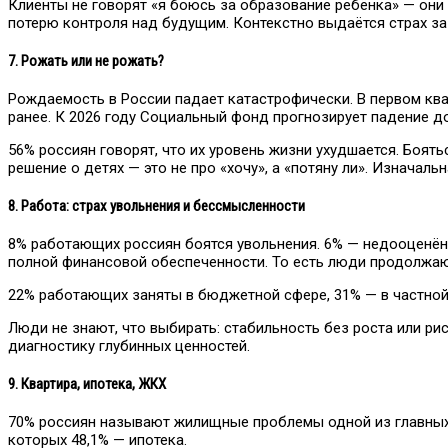
Клиенты не говорят «я боюсь за образование ребёнка» — они г
потерю контроля над будущим. Контекстно выдаётся страх за
7. Рожать или не рожать?
Рождаемость в России падает катастрофически. В первом ква
ранее. К 2026 году Социальный фонд прогнозирует падение до
56% россиян говорят, что их уровень жизни ухудшается. Боят
решение о детях — это не про «хочу», а «потяну ли». Изначал
8. Работа: страх увольнения и бессмысленности
8% работающих россиян боятся увольнения. 6% — недооценённ
полной финансовой обеспеченности. То есть люди продолжают р
22% работающих заняты в бюджетной сфере, 31% — в частной
Люди не знают, что выбирать: стабильность без роста или ри
диагностику глубинных ценностей.
9. Квартира, ипотека, ЖКХ
70% россиян называют жилищные проблемы одной из главных 
которых 48,1% — ипотека.