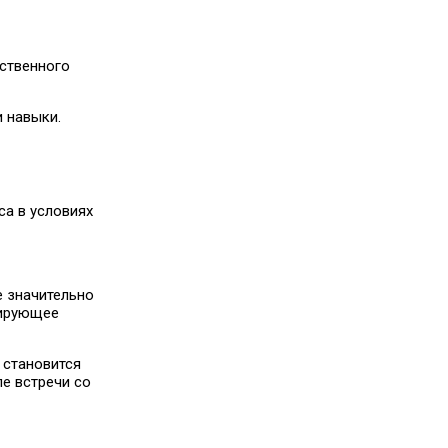
сственного
и навыки.
са в условиях
е значительно
цирующее
становится
е встречи со