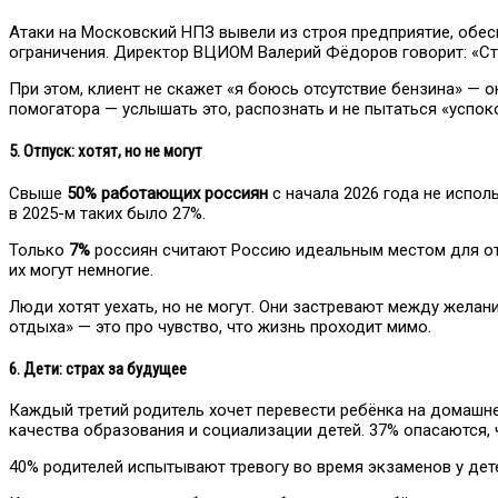
Атаки на Московский НПЗ вывели из строя предприятие, обе
ограничения. Директор ВЦИОМ Валерий Фёдоров говорит: «Стра
При этом, клиент не скажет «я боюсь отсутствие бензина» — 
помогатора — услышать это, распознать и не пытаться «успоко
5. Отпуск: хотят, но не могут
Свыше
50% работающих россиян
с начала 2026 года не испол
в 2025-м таких было 27%.
Только
7%
россиян считают Россию идеальным местом для отп
их могут немногие.
Люди хотят уехать, но не могут. Они застревают между желан
отдыха» — это про чувство, что жизнь проходит мимо.
6. Дети: страх за будущее
Каждый третий родитель хочет перевести ребёнка на домашн
качества образования и социализации детей. 37% опасаются,
40% родителей испытывают тревогу во время экзаменов у дете