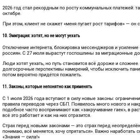
2026 год стал рекордным по росту коммунальных платежей: та
октябре.
При этом, клиент не скажет «меня пугает рост тарифов» — он 
10. Эмиграция: хотят, но не могут уехать
Отключение интернета, блокировка мессенджеров и усиление
россиян. С 27 июля вырастут госпошлины за миграционные до
Люди хотят уехать, но путь становится всё дороже и сложнее.
долгосрочные перспективы намерений, чтобы исключить панич
потом вероятно придётся пожалеть.
11. Законы, которые непонятно как применять
С 1 июля 2026 года вступают в силу новые законы: ограниче
правила переводов через СБП. Появилось много нового и на
подобное часто воспринимают как «закручивание гаек», в рас
всё это работает и как на них отразится.
Страх перед новыми законами — это страх перед неопределённ
понимаю, всё меняется, хочу спрятаться». Важно наработать 
«Знания — сила!»