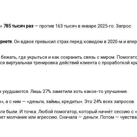
А»
785 тысяч раз
— против 163 тысяч в январе 2025-го. Запрос
ернете
. Он вдвое превысил страх перед ковидом в 2020-м и впе
 бежать, где укрыться и как сохранить связь с миром. Помогат
ется виртуальная тренировка действий клиента с проработкой кр
х ухудшаются. Лишь 27% заметили хоть какое-то улучшение.
, а с ним — «деньги, займы, кредиты». Это 24% всех запросов.
ьги были. И точка. Любой помогатор, который начнёт сессию с 
вет молчание или агрессию. Сначала — деньги. Потом — чувства