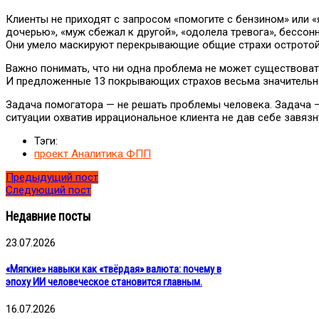
Клиенты не приходят с запросом «помогите с бензином» или «
дочерью», «муж сбежал к другой», «одолела тревога», бессонн
Они умело маскируют перекрывающие общие страхи остротой
Важно понимать, что ни одна проблема не может существоват
И предложенные 13 покрывающих страхов весьма значительн
Задача помогатора — не решать проблемы человека. Задача
ситуации охватив иррациональное клиента не дав себе завязн
Тэги:
проект Аналитика ФПП
Предыдущий пост
Следующий пост
Недавние посты
23.07.2026
«Мягкие» навыки как «твёрдая» валюта: почему в
эпоху ИИ человеческое становится главным.
16.07.2026