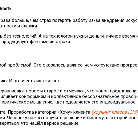
имости
раза больше, чем страх потерять работу из-за внедрения иску
атности и слежки.
ть без технологий. А на технологии нужны деньги, личное время 
м продуцирует фантомные страхи.
ой проблемой. Это оказалось важнее, чем «отсутствие прогрес
. И это и есть их «жизнь».
 сравнивают новое и старое и отмечают, что новое предложени
усиливает конформизм и коллективное бессознательное прово
т критическое мышление, где подавляется его индивидуальное.
та. Проработка категории «Хочу» клиента
(коучинг класса ICM)
и. Человеку важно получить решение и систему, в которой посл
веряться, что нашёл верное решение.