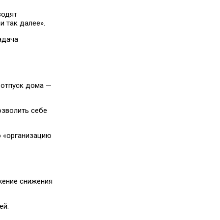
водят
и так далее».
адача
 отпуск дома —
озволить себе
о «организацию
жение снижения
ей.