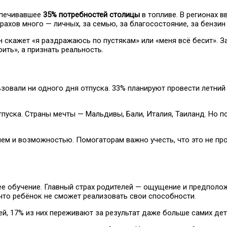
спечивавшее
35% потребностей столицы
в топливе. В регионах в
хов много — личных, за семью, за благосостояние, за бензин 
он скажет «я раздражаюсь по пустякам» или «меня всё бесит». З
ить», а признать реальность.
ьзовали ни одного дня отпуска. 33% планируют провести летний
уска. Страны мечты — Мальдивы, Бали, Италия, Таиланд. Но п
ием и возможностью. Помогаторам важно учесть, что это не пр
ее обучение. Главный страх родителей — ощущение и предполо
 что ребёнок не сможет реализовать свои способности.
й, 17% из них переживают за результат даже больше самих дет