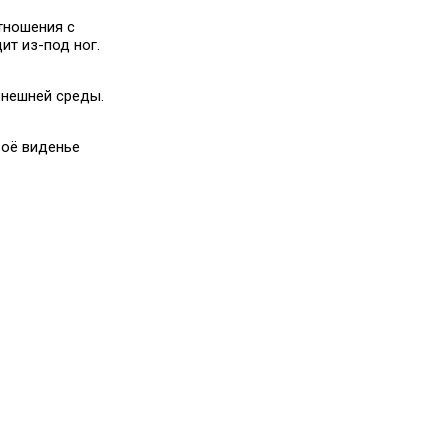
тношения с
ит из-под ног.
внешней среды.
воё виденье