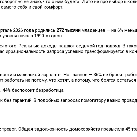
оворят «я не знаю, что с ним будет». И это не про выбор школ
 самого себя и свой комфорт.
ртале 2026 года родились
272 тысячи
младенцев — на 6% меньш
 уровня начала 1990-х годов.
ься этого. Реальные доходы падают седьмой год подряд. В тако
ьная иррациональность запроса успешно трансформируется в кон
ости и маленькой зарплаты. Но главное — 36% не бросят рабо
аботать не потому, что хотят, а потому, что боятся остаться 
. 44% беспокоит безработица.
ск без гарантий. В подобных запросах помогатору важно прово
тревог. Общая задолженность домохозяйств превысила 45 трл