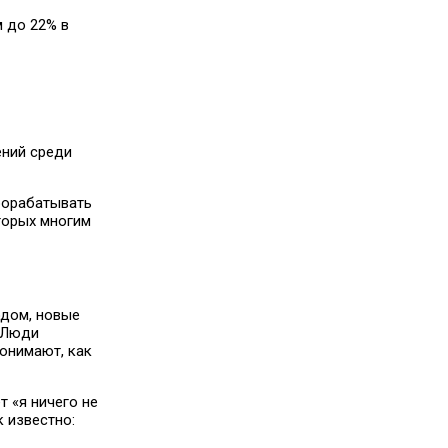
м до 22% в
ений среди
прорабатывать
торых многим
одом, новые
. Люди
понимают, как
 «я ничего не
 известно: