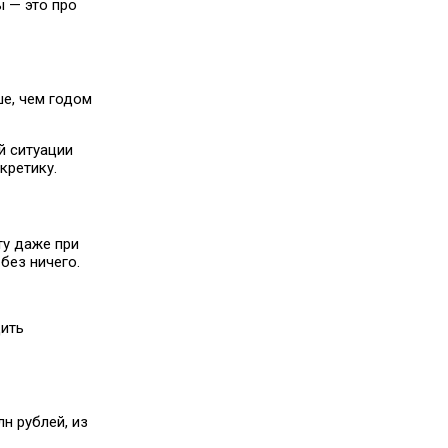
ы — это про
е, чем годом
й ситуации
кретику.
ту даже при
без ничего.
дить
н рублей, из