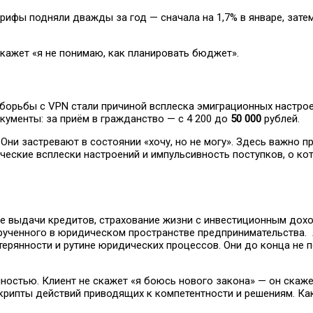
рифы подняли дважды за год — сначала на 1,7% в январе, зате
скажет «я не понимаю, как планировать бюджет».
 борьбы с VPN стали причиной всплеска эмиграционных настро
кументы: за приём в гражданство — с 4 200 до
50 000
рублей.
 Они застревают в состоянии «хочу, но не могу». Здесь важно 
еские всплески настроений и импульсивность поступков, о ко
ние выдачи кредитов, страхование жизни с инвестиционным дох
крученного в юридическом пространстве предпринимательства
терянности и рутине юридических процессов. Они до конца не 
остью. Клиент не скажет «я боюсь нового закона» — он скажет
скрипты действий приводящих к компетентности и решениям. Как