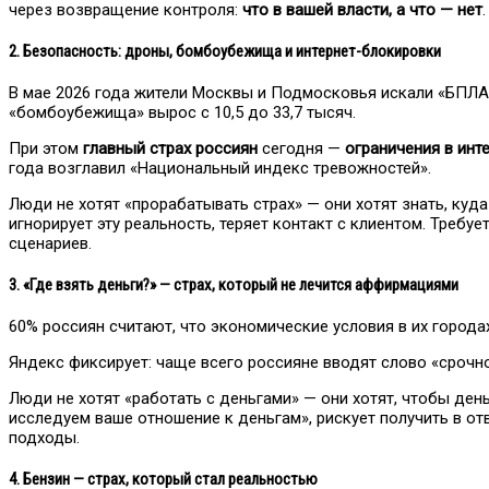
через возвращение контроля:
что в вашей власти, а что — нет
.
2. Безопасность: дроны, бомбоубежища и интернет-блокировки
В мае 2026 года жители Москвы и Подмосковья искали «БПЛ
«бомбоубежища» вырос с 10,5 до 33,7 тысяч.
При этом
главный страх россиян
сегодня —
ограничения в инт
года возглавил «Национальный индекс тревожностей».
Люди не хотят «прорабатывать страх» — они хотят знать, куда
игнорирует эту реальность, теряет контакт с клиентом. Требу
сценариев.
3. «Где взять деньги?» — страх, который не лечится аффирмациями
60% россиян считают, что экономические условия в их города
Яндекс фиксирует: чаще всего россияне вводят слово «срочно»
Люди не хотят «работать с деньгами» — они хотят, чтобы ден
исследуем ваше отношение к деньгам», рискует получить в от
подходы.
4. Бензин — страх, который стал реальностью