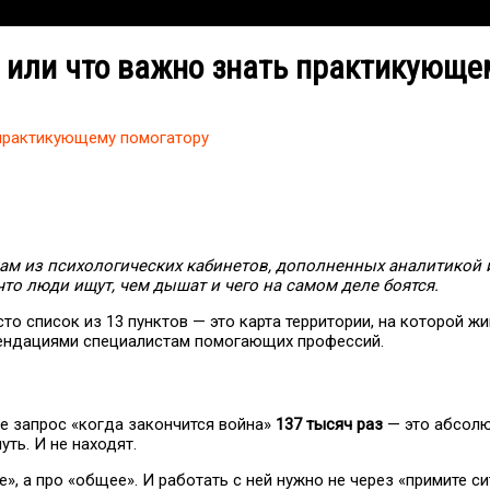
 или что важно знать практикующ
ь практикующему помогатору
ам из психологических кабинетов, дополненных аналитикой
что люди ищут, чем дышат и чего на самом деле боятся.
о список из 13 пунктов — это карта территории, на которой жи
омендациями специалистам помогающих профессий.
се запрос «когда закончится война»
137 тысяч раз
— это абсолю
ть. И не находят.
», а про «общее». И работать с ней нужно не через «примите си